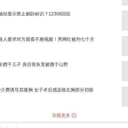
铺却显示禁止躺卧标识？12306回应
路人要求对方观看不雅视频！男网红被判七个月
全赠干儿子 身后骨灰竟被撒于山野
中介费诱导其隆胸 女子术后感染致左胸部分切除
加载更多