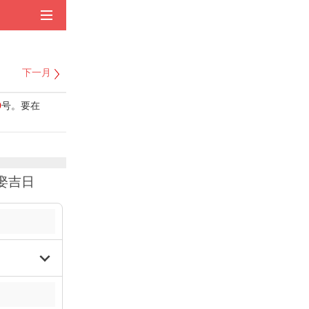
下一月
9
号。要在
娶吉日