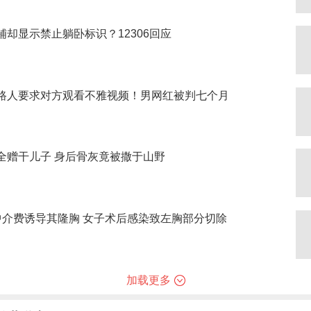
铺却显示禁止躺卧标识？12306回应
路人要求对方观看不雅视频！男网红被判七个月
全赠干儿子 身后骨灰竟被撒于山野
中介费诱导其隆胸 女子术后感染致左胸部分切除
加载更多